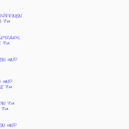
eröffnen
n zu
spraxis
e zu
en und
n und
e zu
on zu
 zu
en und