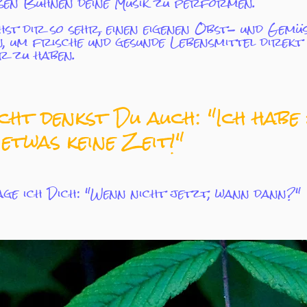
en Bühnen deine Musik zu performen.
hst dir so sehr, einen eigenen Obst- und Gem
, um frische und gesunde Lebensmittel direkt
r zu haben.
icht denkst Du auch: "Ich habe
 etwas keine Zeit!"
ge ich Dich: "Wenn nicht jetzt, wann dann?"