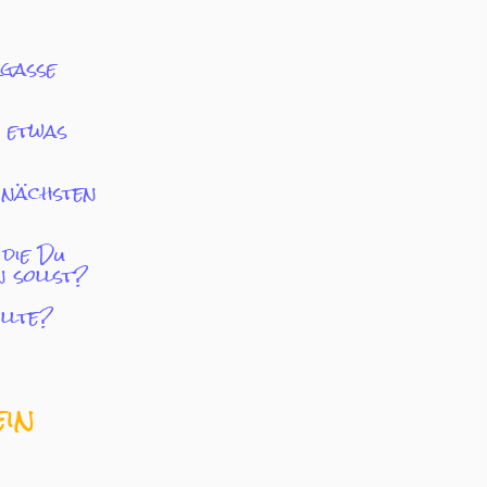
kgasse
, etwas
 nächsten
 die Du
 sollst?
llte?
ein