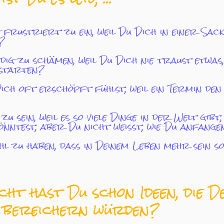
 frustriert zu ein, weil Du Dich in einer Sac
?
dig zu schämen, weil Du Dich nie traust etwas
 starten?
ich oft erschöpft fühlst, weil ein Termin den
zu sein, weil es so viele Dinge in der Welt gibt,
nntest, aber Du nicht weißt, wie Du anfangen
l zu haben, dass in Deinem Leben mehr sein so
icht hast Du schon Ideen, die D
 bereichern würden?