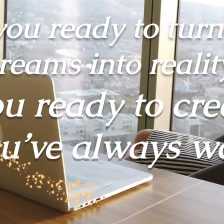
you ready to turn
reams into realit
u ready to cre
ou’ve always w