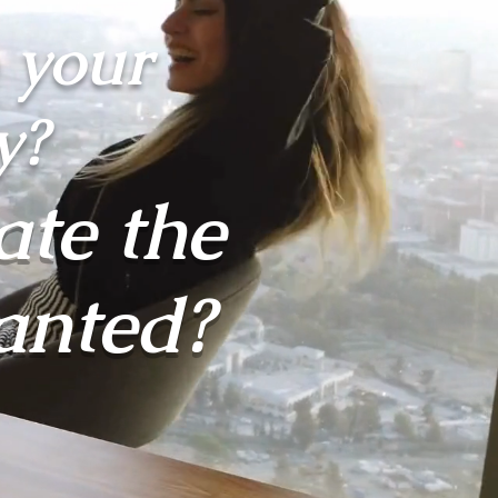
 your
y?
ate the
anted?