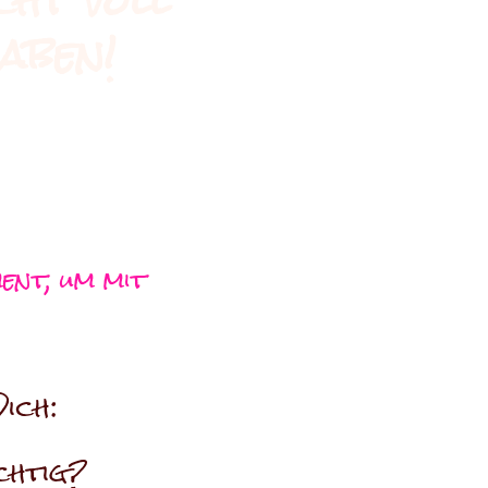
cht voll
aben!
ent, um mit
ich:
chtig?