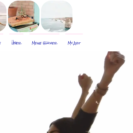
e
Über
Meine Bücher
My Art