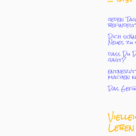
jeden Tag
befindest
Dich stän
Neues zu
dass Du D
jagt?
entnervt 
machen kö
Das Gefüh
Vielle
Leben