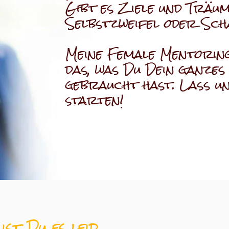
Gibt es Ziele und Träume
Selbstzweifel oder Sch
Meine Female Mentorin
das, was Du Dein ganzes
gebraucht hast. Lass u
starten!
 ist Du es leid, ...