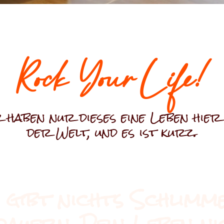
Rock Your Life!
 haben nur dieses eine Leben hier
der Welt, und es ist kurz.
 gibt nichts Schlimm