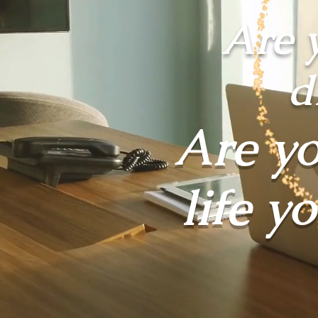
Are 
d
Are yo
life y