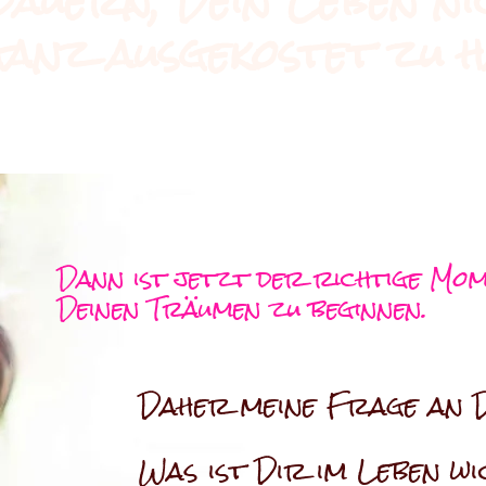
auern, Dein Leben ni
ganz ausgekostet zu h
Dann ist jetzt der richtige Mom
Deinen Träumen zu beginnen.
Daher meine Frage an D
Was ist Dir im Leben wi