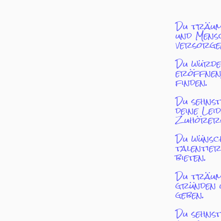
Du träums
und Mens
versorge
Du würdes
eröffnen,
finden.
Du sehnst
deine Le
Zuhörers
Du wünsch
talentie
bieten.
Du träums
gründen u
geben.
Du sehnst