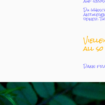
auf groß
Du wünsc
anzulegen
deiner Tü
Vielle
all so
Dann fra