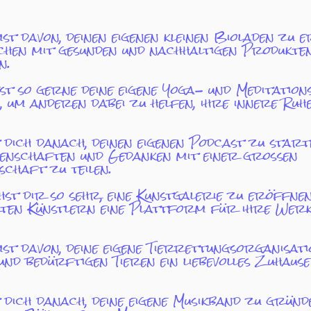
t davon, deinen eigenen kleinen Bioladen zu 
chen mit gesunden und nachhaltigen Produkte
n.
t so gerne deine eigene Yoga- und Meditation
 um anderen dabei zu helfen, ihre innere Ruh
 dich danach, deinen eigenen Podcast zu start
idenschaften und Gedanken mit einer großen
chaft zu teilen.
st dir so sehr, eine Kunstgalerie zu eröffne
rten Künstlern eine Plattform für ihre Werk
t davon, deine eigene Tierrettungsorganisati
nd bedürftigen Tieren ein liebevolles Zuhause
 dich danach, deine eigene Musikband zu gründ