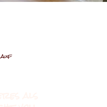
 auf
eres als