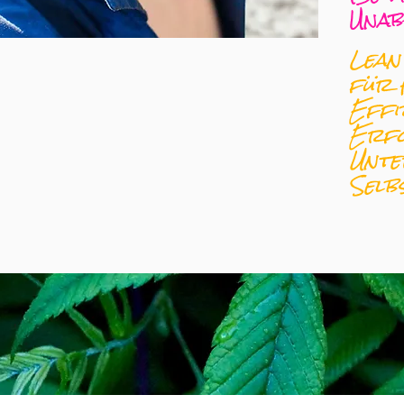
Unab
Lean
für 
Effi
Erfo
Unte
Selb