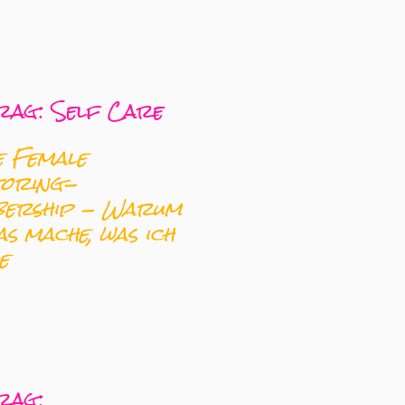
rag: Self Care
e Female
oring-
ership - Warum
as mache, was ich
e
rag: