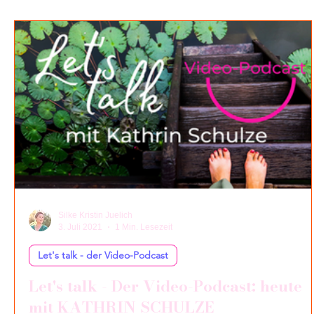
Let's talk - der Video-Podcast
Persönlichliches
Silke Kristin Juelich
3. Juli 2021
1 Min. Lesezeit
Let's talk - der Video-Podcast
Let's talk - Der Video-Podcast: heute
mit KATHRIN SCHULZE