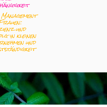
hängigkeit
 Management
Frauen:
zienz und
lg in kleinen
rnehmen und
stständigkeit