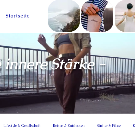
Startseite
 innere Stärke -
Lifestyle & Gesellschaft
Reisen & Entdecken
Bücher & Filme
K