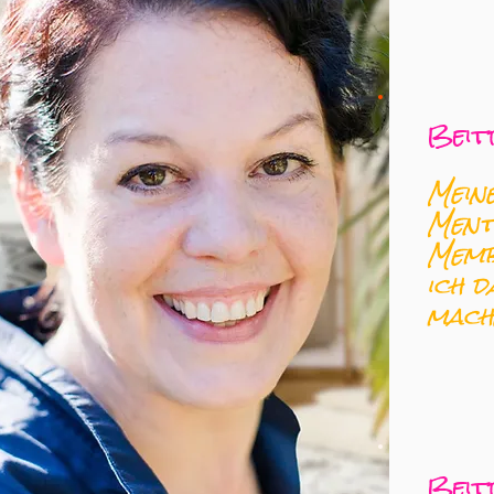
Beit
Mein
Ment
Memb
ich d
mach
Beit