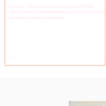
Let's talk - Der Video-Podcast: heute mit KATHRIN
SCHULZEvon & mit Silke Kristin Juelich | am 3.Juli 2021 
Großartig, dass Du zugeschaltet