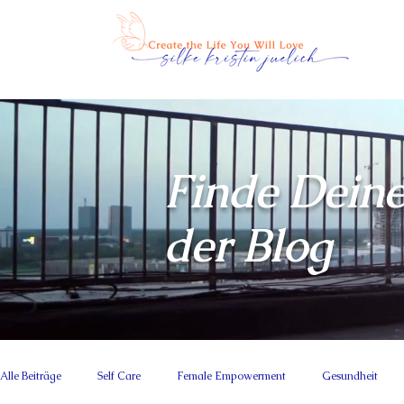
Finde Deine
der Blog
Alle Beiträge
Self Care
Female Empowerment
Gesundheit