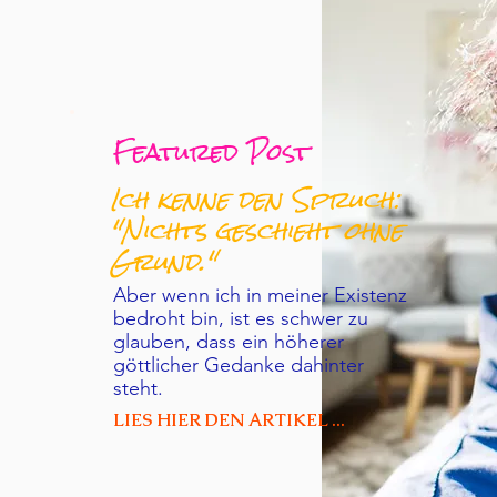
Featured Post
Ich kenne den Spruch:
"Nichts geschieht ohne
Grund."
Aber wenn ich in meiner Existenz
bedroht bin, ist es schwer zu
glauben, dass ein höherer
göttlicher Gedanke dahinter
steht.
LIES HIER DEN ARTIKEL ...